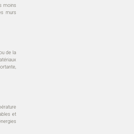
es moins
des murs
 ou de la
atériaux
ortante,
érature
ables et
énergies