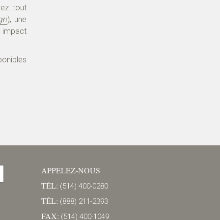
vez tout
ign
), une
n impact
ponibles
APPELEZ-NOUS
TÉL:
(514) 400-0280
TÉL:
(888) 211-2393
FAX:
(514) 400-1049