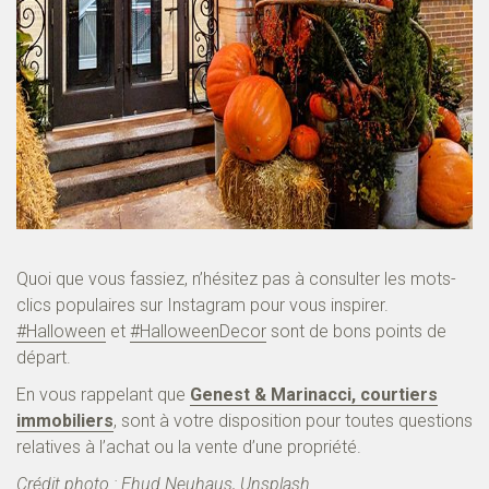
Quoi que vous fassiez, n’hésitez pas à consulter les mots-
clics populaires sur Instagram pour vous inspirer.
#Halloween
et
#HalloweenDecor
sont de bons points de
départ.
En vous rappelant que
Genest & Marinacci, courtiers
immobiliers
, sont à votre disposition pour toutes questions
relatives à l’achat ou la vente d’une propriété.
Crédit photo :
Ehud Neuhaus, Unsplash