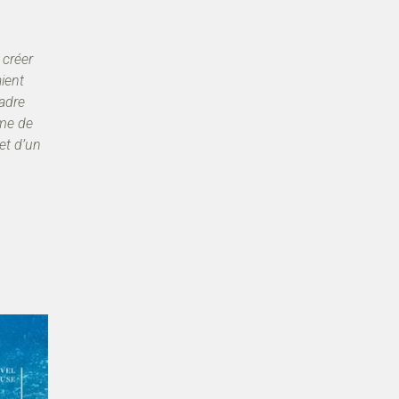
 créer
ient
cadre
ome de
et d’un