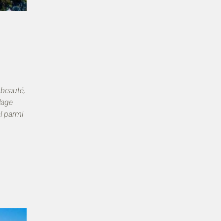
 beauté,
lage
l parmi