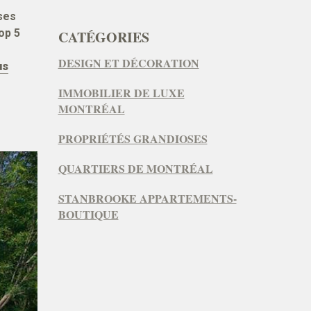
 ses
op 5
CATÉGORIES
DESIGN ET DÉCORATION
us
IMMOBILIER DE LUXE
MONTRÉAL
PROPRIÉTÉS GRANDIOSES
QUARTIERS DE MONTRÉAL
STANBROOKE APPARTEMENTS-
BOUTIQUE