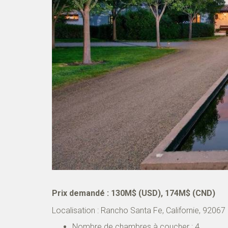
Prix demandé : 130M$ (USD), 174M$ (CND)
Localisation :
Rancho Santa Fe
,
Californie
,
92067
Nombre de chambres à coucher : 4